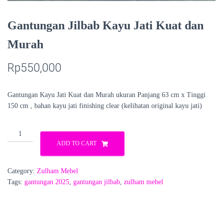
Gantungan Jilbab Kayu Jati Kuat dan
Murah
Rp
550,000
Gantungan Kayu Jati Kuat dan Murah ukuran Panjang 63 cm x Tinggi
150 cm , bahan kayu jati finishing clear (kelihatan original kayu jati)
Gantungan
Jilbab
ADD TO CART
Kayu
Jati
Category:
Zulham Mebel
Kuat
Tags:
gantungan 2025
,
gantungan jilbab
,
zulham mebel
dan
Murah
quantity