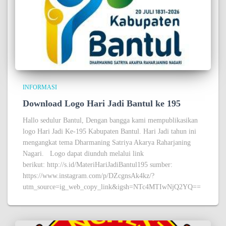
INFORMASI
Download Logo Hari Jadi Bantul ke 195
Hallo sedulur Bantul, Dengan bangga kami mempublikasikan
logo Hari Jadi Ke-195 Kabupaten Bantul. Hari Jadi tahun ini
mengangkat tema Dharmaning Satriya Akarya Raharjaning
Nagari. Logo dapat diunduh melalui link
berikut: http://s.id/MateriHariJadiBantul195 sumber:
https://www.instagram.com/p/DZcgnsAk4kz/?
utm_source=ig_web_copy_link&igsh=NTc4MTIwNjQ2YQ==