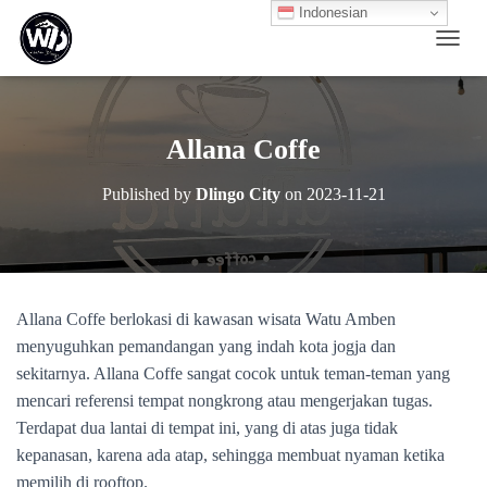
Indonesian
T
O
G
G
L
Allana Coffe
E
N
Published by
Dlingo City
on
2023-11-21
A
V
I
G
A
T
Allana Coffe berlokasi di kawasan wisata Watu Amben
I
O
menyuguhkan pemandangan yang indah kota jogja dan
N
sekitarnya. Allana Coffe sangat cocok untuk teman-teman yang
mencari referensi tempat nongkrong atau mengerjakan tugas.
Terdapat dua lantai di tempat ini, yang di atas juga tidak
kepanasan, karena ada atap, sehingga membuat nyaman ketika
memilih di rooftop.