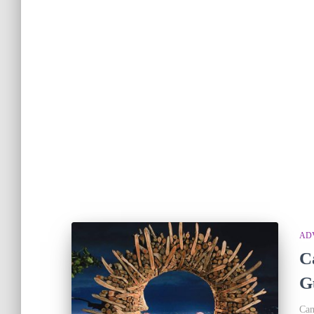
AD
C
G
Cam