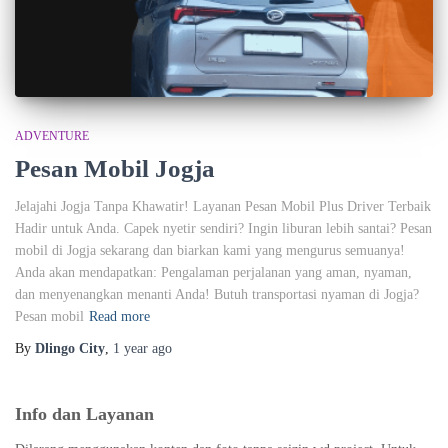
ADVENTURE
Pesan Mobil Jogja
Jelajahi Jogja Tanpa Khawatir! Layanan Pesan Mobil Plus Driver Terbaik
Hadir untuk Anda. Capek nyetir sendiri? Ingin liburan lebih santai? Pesan
mobil di Jogja sekarang dan biarkan kami yang mengurus semuanya!
Anda akan mendapatkan: Pengalaman perjalanan yang aman, nyaman,
dan menyenangkan menanti Anda! Butuh transportasi nyaman di Jogja?
Pesan mobil
Read more
By
Dlingo City
,
1 year
ago
Info dan Layanan