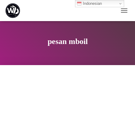
Indonesian
TOGG
NAVI
pesan mboil