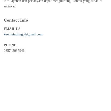
info layanan dan pertanyaan dapat menghubungi kontak yang sudah di
sediakan
Contact Info
EMAIL US
kewisatadlingo@gmail.com
PHONE
085743037946