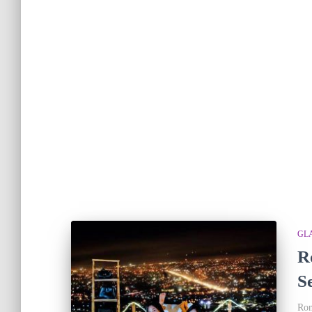
GL
R
S
Rom