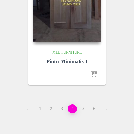
MLD FURNITURE
Pintu Minimalis 1
←
1
2
3
4
5
6
→