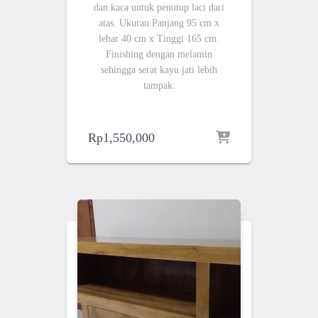
dan kaca untuk penutup laci dari
atas. Ukuran Panjang 95 cm x
lebar 40 cm x Tinggi 165 cm.
Finishing dengan melamin
sehingga serat kayu jati lebih
tampak.
Rp
1,550,000