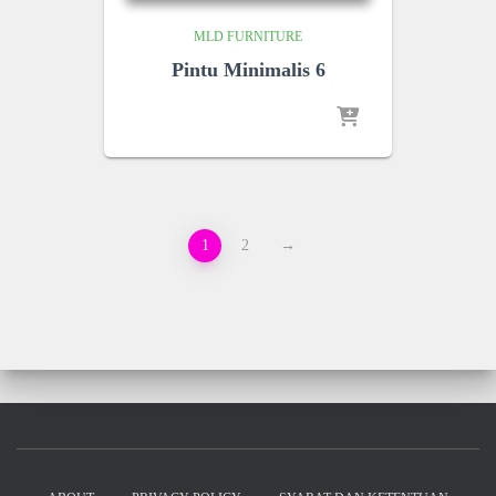
MLD FURNITURE
Pintu Minimalis 6
1
2
→