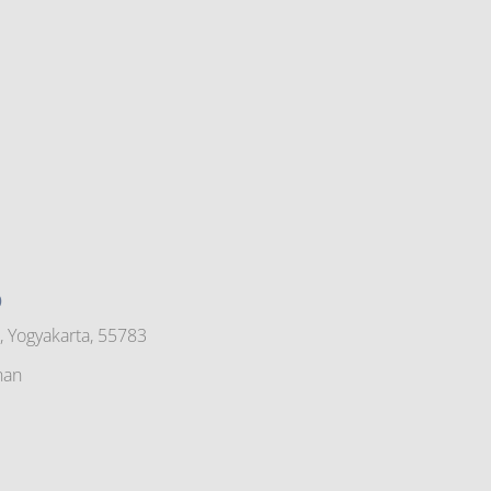
o
l, Yogyakarta, 55783
nan