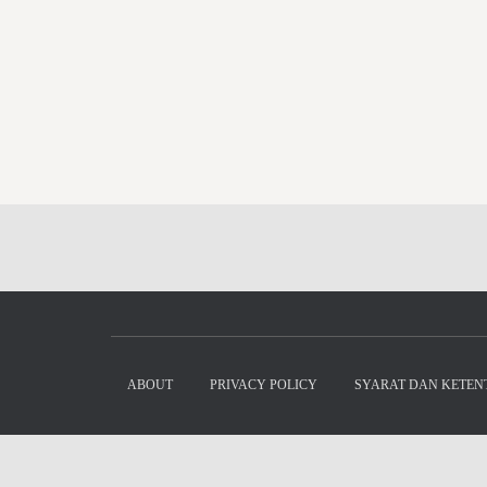
ABOUT
PRIVACY POLICY
SYARAT DAN KETE