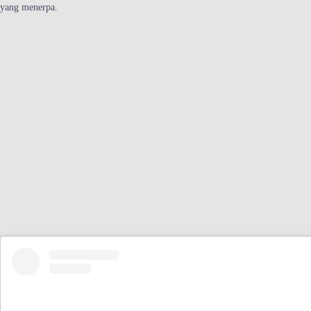
yang menerpa.