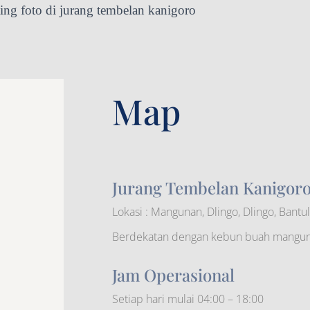
ing foto di jurang tembelan kanigoro
Map
Jurang Tembelan Kanigor
Lokasi : Mangunan, Dlingo, Dlingo, Bantu
Berdekatan dengan kebun buah mangu
Jam Operasional
Setiap hari mulai 04:00 – 18:00