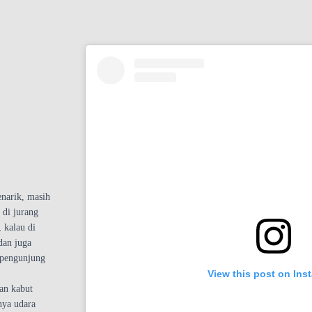
enarik, masih
 di jurang
 kalau di
dan juga
 pengunjung
View this post on Ins
an kabut
nya udara