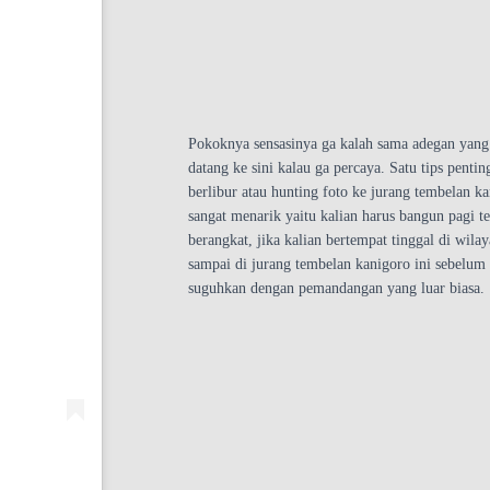
Pokoknya sensasinya ga kalah sama adegan yang 
datang ke sini kalau ga percaya. Satu tips pentin
berlibur atau hunting foto ke jurang tembelan 
sangat menarik yaitu kalian harus bangun pagi t
berangkat, jika kalian bertempat tinggal di wila
sampai di jurang tembelan kanigoro ini sebelum m
suguhkan dengan pemandangan yang luar biasa.