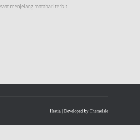
saat menjelang matahari terbit
Hestia | Developed by
ThemeIsle